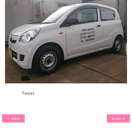
Tweet
« next
prev »