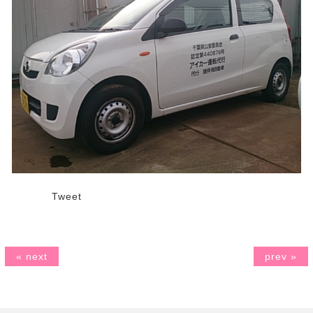
Tweet
« next
prev »