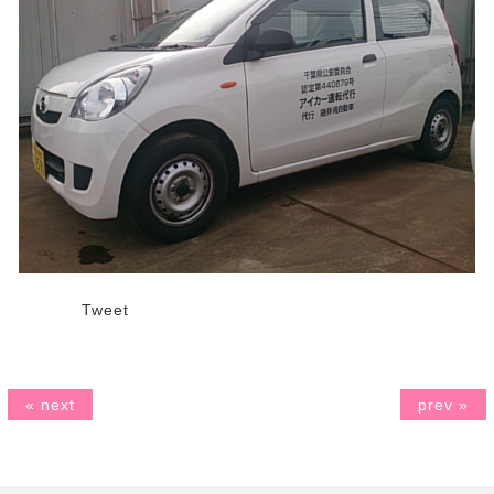
Tweet
« next
prev »