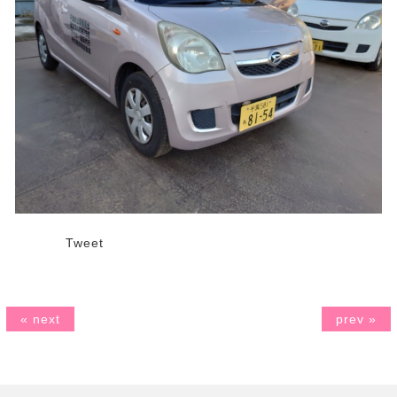
Tweet
« next
prev »