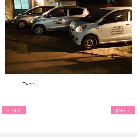
Tweet
« next
prev »