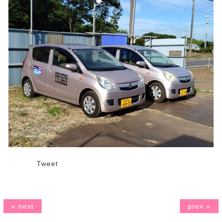
Tweet
« next
prev »