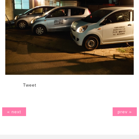
Tweet
« next
prev »