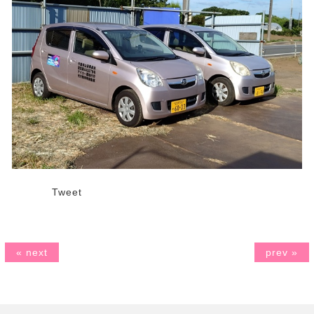
Tweet
« next
prev »